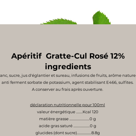
Apéritif Gratte-Cul Rosé 12%
ingredients
lanc, sucre, jus d'églantier et sureau, infusions de fruits, arôme nature
anti ferment sorbate de potassium, agent stabilisant E466, sulfites.
A conserver au frais après ouverture.
déclaration nutritionnelle pour 100ml
valeur énergétique .......Kcal 120
matière grasse ......................0 g
acide gras saturé ..................0 g
glucides (dont sucre)................8.8g