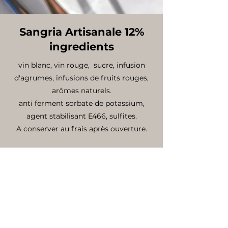
Sangria Artisanale 12%
ingredients
vin blanc, vin rouge, sucre, infusion
d'agrumes, infusions de fruits rouges,
arômes naturels.
anti ferment sorbate de potassium,
agent stabilisant E466, sulfites.
A conserver au frais après ouverture.
déclaration nutritionnelle pour 100ml
valeur énergétique .......Kcal 108
matière grasse ......................0 g
acide gras saturé ..................0 g
glucides (dont sucre)................7.7g
proteines ...................................0,1g